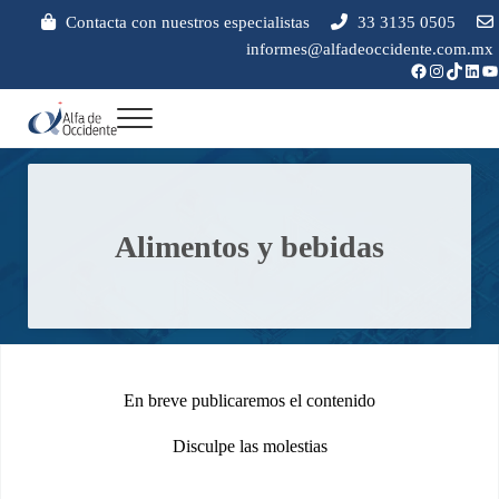
Saltar al contenido principal
Skip to header right navigation
Skip to site footer
Contacta con nuestros especialistas
33 3135 0505
informes@alfadeoccidente.com.mx
Facebook
Instagram
TikTok
Link
Yo
Menu
Soluciones integrales en intercambiadores de calor a placas y control de emisi
Alfa de Occidente
Alimentos y bebidas
En breve publicaremos el contenido
Disculpe las molestias