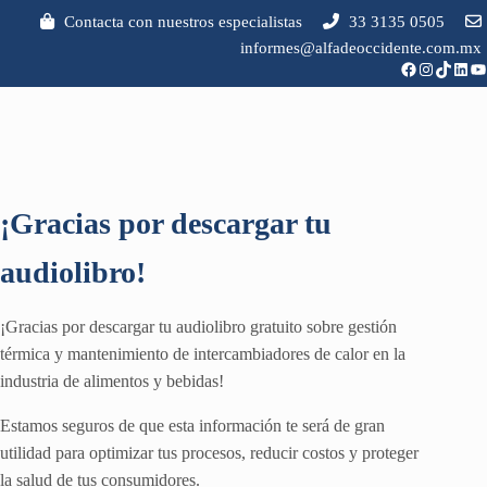
Saltar al contenido principal
Skip to header right navigation
Skip to site footer
Contacta con nuestros especialistas
33 3135 0505
informes@alfadeoccidente.com.mx
Facebook
Instagram
TikTok
Link
Yo
¡Gracias por descargar tu
audiolibro!
¡Gracias por descargar tu audiolibro gratuito sobre gestión
térmica y mantenimiento de intercambiadores de calor en la
industria de alimentos y bebidas!
Estamos seguros de que esta información te será de gran
utilidad para optimizar tus procesos, reducir costos y proteger
la salud de tus consumidores.