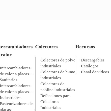
tercambiadores
Colectores
Recursos
 calor
Colectores de polvo
Descargables
fa-de-Occidente-2804663756225989/
om/company/alfa-de-occidente-sa-de-cv/
ube.com/channel/UCDfTw3LYNG7Gko3DQGCh
industriales
Catálogos
Intercambiadores
Colectores de humo
Canal de videos
de calor a placas –
industriales
Sanitarios
Colectores de
Intercambiadores
neblina industriales
de calor a placas –
Refacciones para
Industriales
Colectores
Pasteurizadores de
Industriales
placas