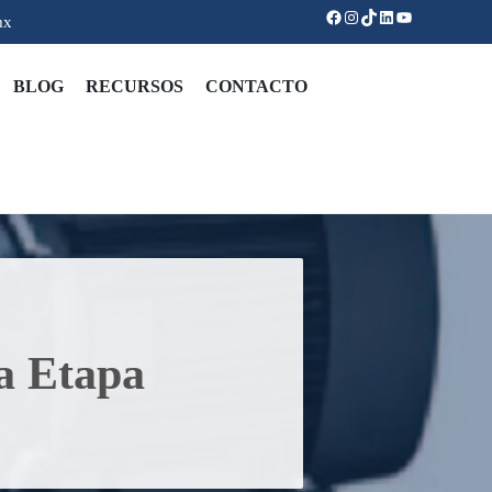
Facebook
Instagram
TikTok
LinkedIn
YouTube
mx
BLOG
RECURSOS
CONTACTO
a Etapa