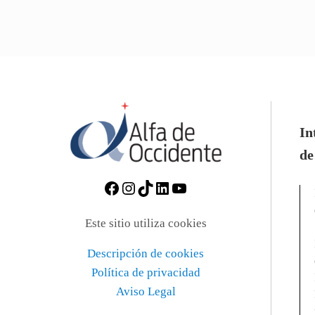
In
de
https://www.facebook.com/Al
Instagram
TikTok
https://www.linkedin.c
https://www.yout
Este sitio utiliza cookies
Descripción de cookies
Política de privacidad
Aviso Legal