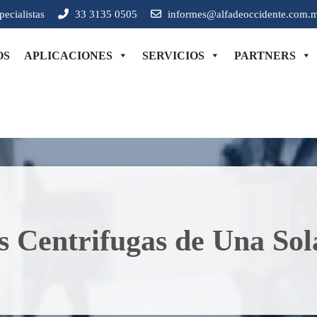
pecialistas
33 3135 0505
informes@alfadeoccidente.com.
OS
APLICACIONES
SERVICIOS
PARTNERS
rol de emisiones
 Centrifugas de Una Sol