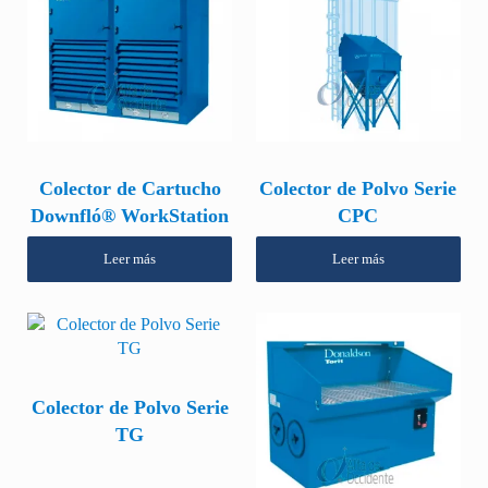
Colector de Cartucho
Colector de Polvo Serie
Downfló® WorkStation
CPC
Leer más
Leer más
Colector de Polvo Serie
TG